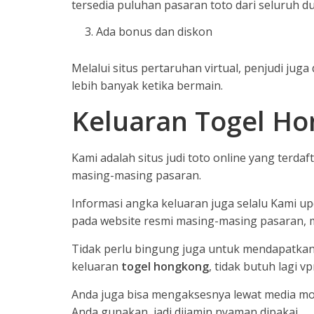
tersedia puluhan pasaran toto dari seluruh du
Ada bonus dan diskon
Melalui situs pertaruhan virtual, penjudi j
lebih banyak ketika bermain.
Keluaran Togel Ho
Kami adalah situs judi toto online yang terdaf
masing-masing pasaran.
Informasi angka keluaran juga selalu Kami u
pada website resmi masing-masing pasaran, m
Tidak perlu bingung juga untuk mendapatkan in
keluaran
togel hongkong
, tidak butuh lagi vp
Anda juga bisa mengaksesnya lewat media m
Anda gunakan, jadi dijamin nyaman dipakai.