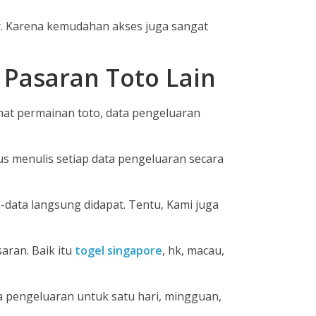
r. Karena kemudahan akses juga sangat
 Pasaran Toto Lain
kmat permainan toto, data pengeluaran
rus menulis setiap data pengeluaran secara
a-data langsung didapat. Tentu, Kami juga
aran. Baik itu
togel singapore
, hk, macau,
 pengeluaran untuk satu hari, mingguan,