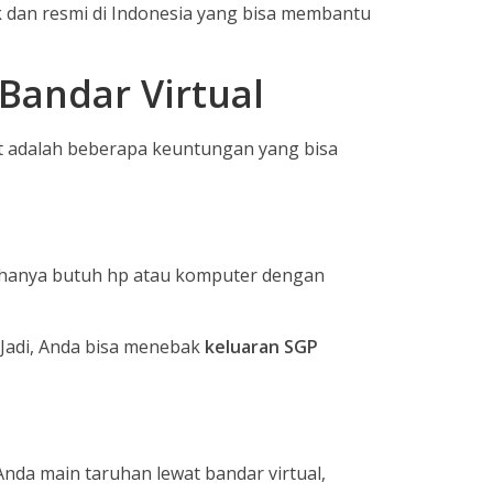
ik dan resmi di Indonesia yang bisa membantu
andar Virtual
t adalah beberapa keuntungan yang bisa
 hanya butuh hp atau komputer dengan
l. Jadi, Anda bisa menebak
keluaran SGP
nda main taruhan lewat bandar virtual,