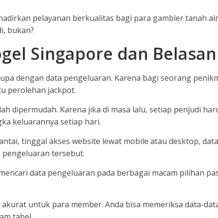
adirkan pelayanan berkualitas bagi para gambler tanah ai
i, bukan?
gel Singapore dan Belasan
ak lupa dengan data pengeluaran. Karena bagi seorang peni
u perolehan jackpot.
ah dipermudah. Karena jika di masa lalu, setiap penjudi ha
a keluarannya setiap hari.
ntai, tinggal akses website lewat mobile atau desktop, dat
a pengeluaran tersebut.
encari data pengeluaran pada berbagai macam pilihan pas
 akurat untuk para member. Anda bisa memeriksa data-data
am tabel.