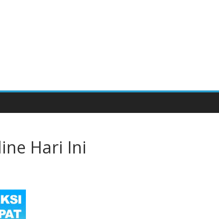
ne Hari Ini