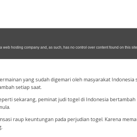
rmainan yang sudah digemari oleh masyarakat Indonesia se
mbah setiap saat.
seperti sekarang, peminat judi togel di Indonesia bertamba
mula.
nsasi raup keuntungan pada perjudian togel. Karena meman
.