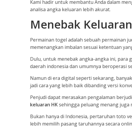
o
Kami hadir untuk membantu Anda dalam meng
analisa angka keluaran lebih akurat.
g
Menebak Keluaran 
e
Permainan togel adalah sebuah permainan jud
l
memenangkan imbalan sesuai ketentuan yang
Dulu, untuk menebak angka-angka ini, para g
H
daerah indonesia dan umumnya beroperasi sec
Namun di era digital seperti sekarang, bany
o
jadi cara yang lebih baik dibanding versi konv
n
Penjudi dapat merasakan pengalaman berjudi y
keluaran HK
sehingga peluang menang juga 
g
Bukan hanya di Indonesia, pertaruhan toto ve
lebih memilih pasang taruhannya secara onlin