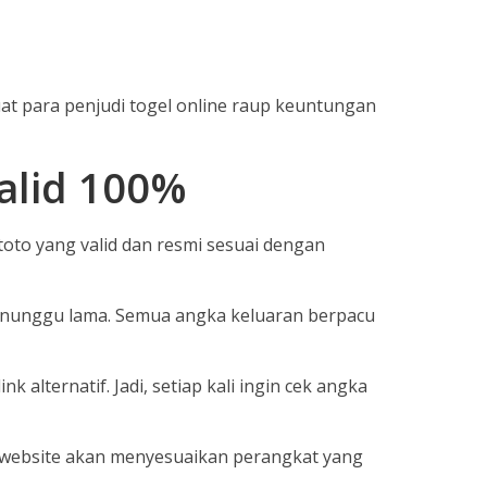
at para penjudi togel online raup keuntungan
alid 100%
 toto yang valid dan resmi sesuai dengan
 menunggu lama. Semua angka keluaran berpacu
alternatif. Jadi, setiap kali ingin cek angka
 website akan menyesuaikan perangkat yang