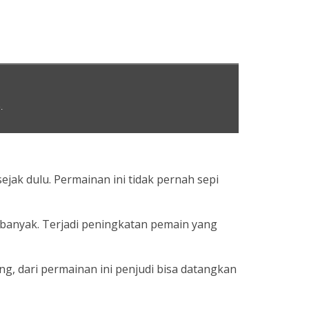
jak dulu. Permainan ini tidak pernah sepi
h banyak. Terjadi peningkatan pemain yang
g, dari permainan ini penjudi bisa datangkan